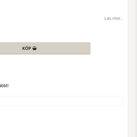
Läs mer...
KÖP
abbt!