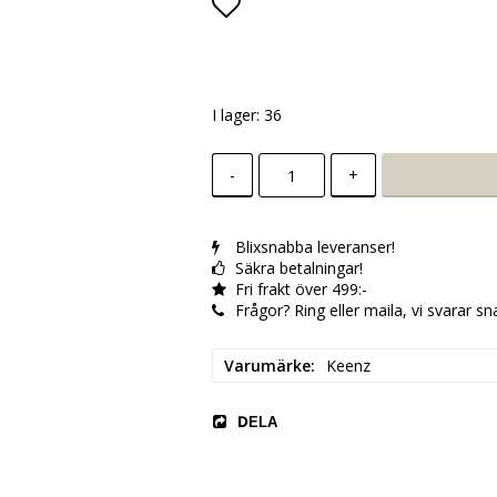
Lägg till i favoritlistan
I lager: 36
-
+
Blixsnabba leveranser!
Säkra betalningar!
Fri frakt över 499:-
Frågor? Ring eller maila, vi svarar sn
Varumärke
Keenz
DELA