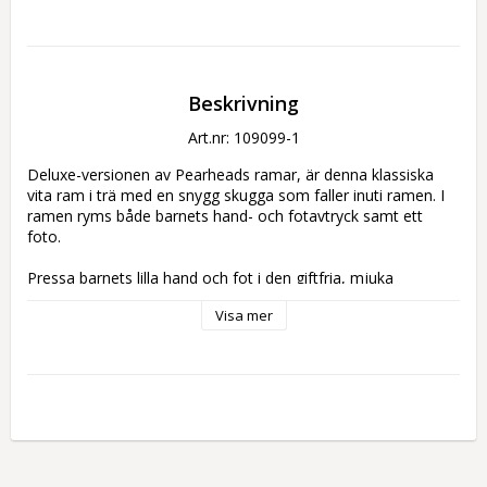
Beskrivning
Art.nr: 109099-1
Deluxe-versionen av Pearheads ramar, är denna klassiska 
vita ram i trä med en snygg skugga som faller inuti ramen. I 
ramen ryms både barnets hand- och fotavtryck samt ett 
foto. 
Pressa barnets lilla hand och fot i den giftfria, mjuka 
lufttorkande leran och placera i ramen. 
Visa mer
Förpackningen inkluderar en grå bakgrund. En perfekt present 
till någon annan, eller dig själv, som håller en hel livstid.