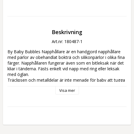
Beskrivning
Art.nr: 180487-1
By Baby Bubbles Napphållare är en handgjord napphållare 
med pärlor av obehandlat bokträ och silikonpärlor i olika fina 
färger. Napphållaren fungerar även som en bitleksak när det 
kliar i tänderna. Fästs enkelt vid napp med ring eller leksak 
med öglan. 
Träclipsen och metalldelar är inte menade för baby att tugga 
på utan för att fästas på babys kläder.
Visa mer
Mått: ca 22cm 
Säkerhetstestad enligt ASTM, CPSIA och CE. 