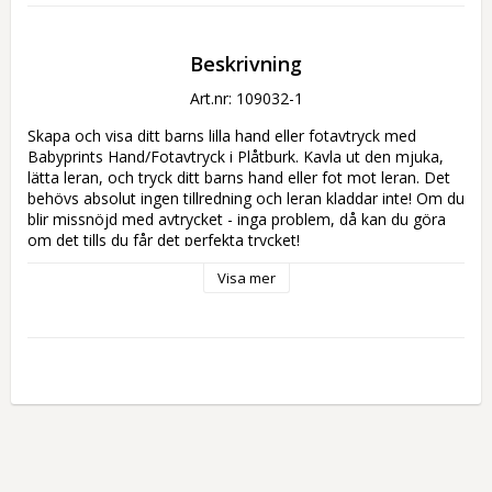
Beskrivning
Art.nr: 109032-1
Skapa och visa ditt barns lilla hand eller fotavtryck med 
Babyprints Hand/Fotavtryck i Plåtburk. Kavla ut den mjuka, 
lätta leran, och tryck ditt barns hand eller fot mot leran. Det 
behövs absolut ingen tillredning och leran kladdar inte! Om du 
blir missnöjd med avtrycket - inga problem, då kan du göra 
om det tills du får det perfekta trycket!
Visa mer
Avtrycksmaterialet levereras i en burk gjord av plåt för att 
skydda barnets avtryck för kommande generationer.
100 % Giftfri.