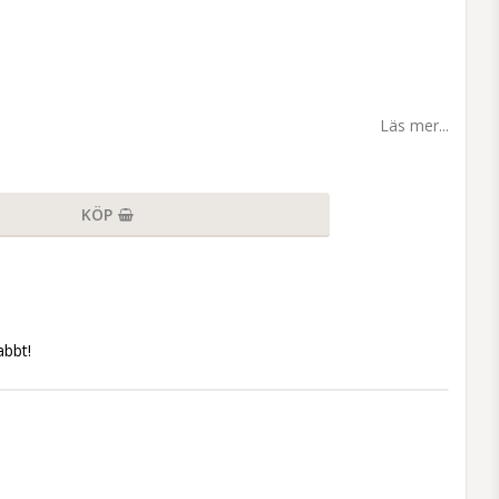
Läs mer...
KÖP
abbt!