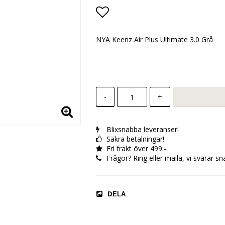
Lägg till i favoritlistan
NYA Keenz Air Plus Ultimate 3.0 Grå
-
+
Blixsnabba leveranser!
Säkra betalningar!
Fri frakt över 499:-
Frågor? Ring eller maila, vi svarar sn
DELA