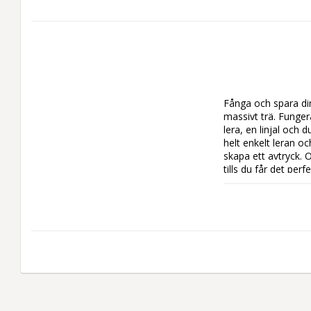
Fånga och spara din
massivt trä. Funger
lera, en linjal och 
helt enkelt leran och
skapa ett avtryck.
tills du får det per
själva tassavtrycke
Oavsett om du är en
ett bra sätt att vå
Produktdimensioner
Fotoinsats: 10 x 1
Ingår syrafri fasad
Ingår ett paket med 
Instruktioner ingår 