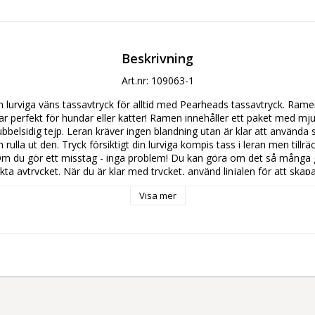
Beskrivning
Art.nr: 109063-1
 lurviga väns tassavtryck för alltid med Pearheads tassavtryck. Ramen ä
ar perfekt för hundar eller katter! Ramen innehåller ett paket med mjuk
dubbelsidig tejp. Leran kräver ingen blandning utan är klar att använda
 rulla ut den. Tryck försiktigt din lurviga kompis tass i leran men tillräck
 Om du gör ett misstag - inga problem! Du kan göra om det så många 
fekta avtrycket. När du är klar med trycket, använd linjalen för att skap
t. Låt torka i 1-2 dagar och använd sedan tejpen för att fästa på bakgr
Visa mer
 ny husdjursägare, eller har tillbringat år med din lurviga kompis, är
rda och komma ihåg din lurviga kompis små tassar. 
: B 29,5 x H 19 x D 3,5 cm
5 cm
 matta
mjuk, lufttorkande lera, linjal och dubbelsidig tejp
för att skapa tassuttryck