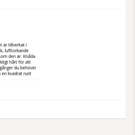
r tillverkat i 
, lufttorkande 
 som den är. Knåda 
ligt hårt för att 
gånger du behöver 
a en kvadrat runt 
undskortet. 
 denna minnessak 