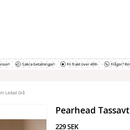
nser!
Säkra betalningar!
Fri frakt över 499:-
Frågor? Rin
am Ledad Grå
Pearhead Tassavt
229 SEK