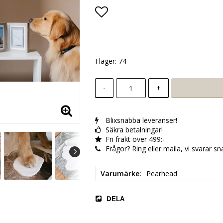
Lägg till i favoritlistan
I lager: 74
-
+
Blixsnabba leveranser!
Säkra betalningar!
Fri frakt över 499:-
Frågor? Ring eller maila, vi svarar sn
Varumärke
Pearhead
DELA