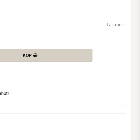
Läs mer...
KÖP
abbt!